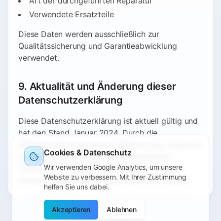
Art der durchgeführten Reparatur
Verwendete Ersatzteile
Diese Daten werden ausschließlich zur
Qualitätssicherung und Garantieabwicklung
verwendet.
9. Aktualität und Änderung dieser
Datenschutzerklärung
Diese Datenschutzerklärung ist aktuell gültig und
hat den Stand Januar 2024. Durch die
Weiterentwicklung unserer Website oder aufgrund
Cookies & Datenschutz
geänderter gesetzlicher beziehungsweise
Wir verwenden Google Analytics, um unsere
behördlicher Vorgaben kann es notwendig
Website zu verbessern. Mit Ihrer Zustimmung
werden, diese Datenschutzerklärung zu ändern.
helfen Sie uns dabei.
Akzeptieren
Ablehnen