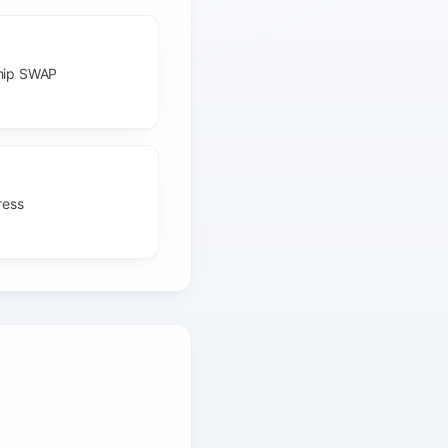
Chip SWAP
ress