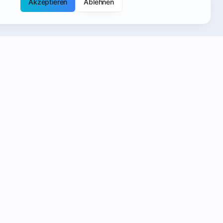
Akzeptieren
Ablehnen
Kontakt
Goethestraße 3
4020 Linz, Österreich
+43 660 400 5454
info@handy-planet.at
Mo-Do: 09:00 - 18:30
Fr: 09:00 - 12:30, 14:30 - 18:30
Sa: 10:00 - 17:00