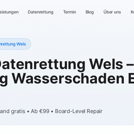
eistungen
Datenrettung
Termin
Blog
Über uns
K
nrettung Wels
atenrettung Wels –
g Wasserschaden 
and gratis • Ab €99 • Board-Level Repair