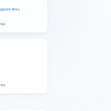
fügbare Akku
ntie
ntie