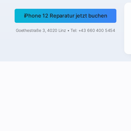
iPhone 12 Reparatur jetzt buchen
Goethestraße 3, 4020 Linz • Tel: +43 660 400 5454
nks
Leistungen in Linz
iPhone Display Reparatur Linz
iPhone Akku Austausch Linz
aratur Linz
Wasserschaden Reparatur Linz
ng Linz
iPad Reparatur Linz