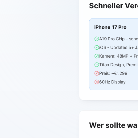
Schneller Ver
iPhone 17 Pro
A19 Pro Chip - schn
iOS - Updates 5+ Ja
Kamera: 48MP + P
Titan Design, Prem
Preis: ~€1.299
60Hz Display
Wer sollte w