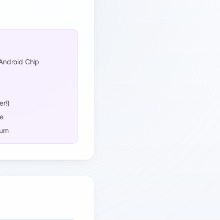
Android Chip
er!)
e
ium