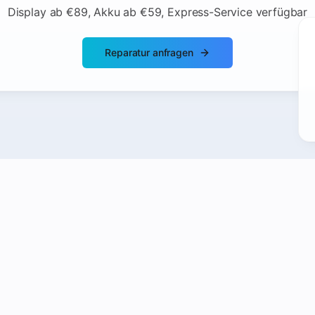
Display ab €89, Akku ab €59, Express-Service verfügbar
Reparatur anfragen
nks
Leistungen in Linz
iPhone Display Reparatur Linz
iPhone Akku Austausch Linz
aratur Linz
Wasserschaden Reparatur Linz
ng Linz
iPad Reparatur Linz