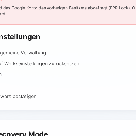
d das Google Konto des vorherigen Besitzers abgefragt (FRP Lock). 
rrt!
nstellungen
llgemeine Verwaltung
f Werkseinstellungen zurücksetzen
n
wort bestätigen
ecovery Mode