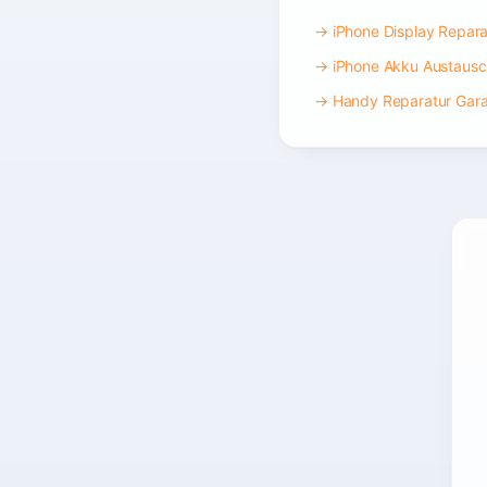
→ iPhone Display Repara
→ iPhone Akku Austaus
→ Handy Reparatur Gara